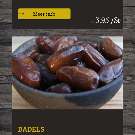
Meer info
3,95 /St
€
DADELS