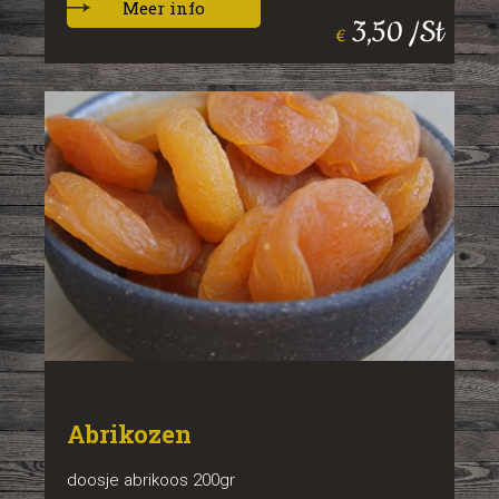
Meer info
3,50 /St
€
Abrikozen
doosje abrikoos 200gr